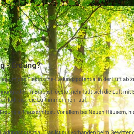
ng - Erdung?
t es um das Elektrische-Ladungsp
otential
in der Luft ab zu
hnung oder im Büro ist, desto mehr lädt sich die Luft mi
n lädt sich die Luft immer mehr auf.
 Erdung in Häusern fest. Vor allem bei Neuen Häusern, h
he-Ladungsp
otential
. Das ist nur vorhanden beim Gewitter 