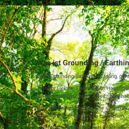
Was ist Grounding / Earthi
Unter Grounding/Earthing – Erdung, geh
Je mehr Elektrik- Elektronik im Haus/Wo
die Böden/Wände keine gute Erdung habe
Ich stelle immer häufiger eine schlechte
Dämmung in den Böden zu endstehen.
In der Natur hat die Luft kein Elektrisc