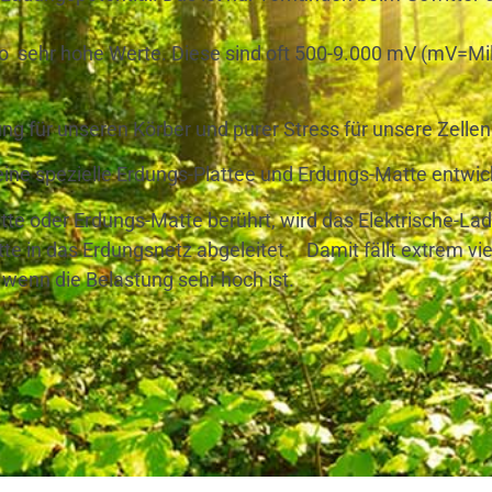
 sehr hohe Werte. Diese sind oft 500-9.000 mV (mV=Milliv
ung für unseren Körber und purer Stress für unsere Zellen
ine spezielle Erdungs-Plattee und Erdungs-Matte entwick
te oder Erdungs-Matte berührt, wird das Elektrische-La
te in das Erdungsnetz abgeleitet. Damit fällt extrem vie
 wenn die Belastung sehr hoch ist.