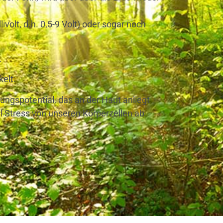
olt, d.h. 0,5-9 Volt) oder sogar noch
.
elt.
dungsp
otential
, das an der Haut anliegt
l Stress von unseren Körperzellen ab.