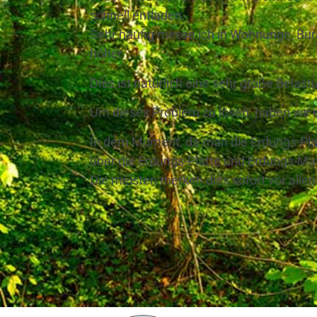
schnell entladen.
Sehr häufig messe ich in Wohnunge, Büro
höher.
Dies ist natürlich eine sehr große Belast
Um dieses Problem zu lösen, haben wir e
In dem Moment, da man die Erdungs-Plat
über die Erdungs-Platte und Erdungs-Mat
Die meisten merken dies sofort vor allen