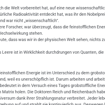
h die Welt vorbereitet hat, auf eine neue wissenschaftlic
liche Radioaktivität entdeckt hat, was ihr den Nobelprei
und war nicht „wissenschaftlich“.
re Forscher, war überzeugt, dass die feinstofflichen Energ
 Wechselwirkung stehen.
ute, dass was wir in der physischen Welt sehen, nichts z
Leere ist in Wirklichkeit durchdrungen von Quanten, die 
feinstofflichen Energie ist im Unterschied zu dem grobsto
nd, weil es unerschöpflich ist. Darum arbeiten und arbeit
 bedeutet in dem Versuch eines Tages grobstoffliche Energ
en Matrix holen. Die Doktoren Reich und Reichenbach haben
iversum dank ihrer Strahlungsnatur verbreitet. Jeder l
bung auf und strahlt sie kontinuierlich aus. Deswegen 