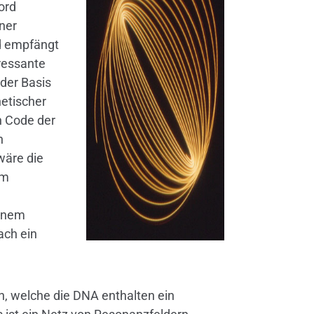
ord
iner
d empfängt
ressante
 der Basis
etischer
n Code der
n
wäre die
em
einem
ach ein
len, welche die DNA enthalten ein