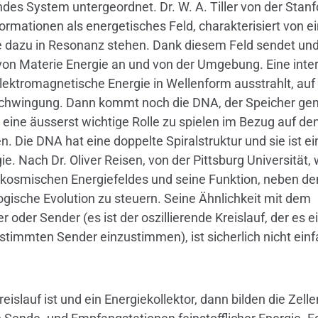
des System untergeordnet. Dr. W. A. Tiller von der Stanf
ormationen als energetisches Feld, charakterisiert von e
e dazu in Resonanz stehen. Dank diesem Feld sendet un
von Materie Energie an und von der Umgebung. Eine inte
elektromagnetische Energie in Wellenform ausstrahlt, auf
r Schwingung. Dann kommt noch die DNA, der Speicher gen
 eine äusserst wichtige Rolle zu spielen im Bezug auf de
. Die DNA hat eine doppelte Spiralstruktur und sie ist ei
e. Nach Dr. Oliver Reisen, von der Pittsburg Universität, 
s kosmischen Energiefeldes und seine Funktion, neben d
gische Evolution zu steuern. Seine Ähnlichkeit mit dem
 oder Sender (es ist der oszillierende Kreislauf, der es 
stimmten Sender einzustimmen), ist sicherlich nicht einf
reislauf ist und ein Energiekollektor, dann bilden die Zel