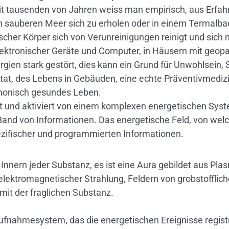
eit tausenden von Jahren weiss man empirisch, aus Erfahr
sauberen Meer sich zu erholen oder in einem Termalbad
ischer Körper sich von Verunreinigungen reinigt und sich
elektronischer Geräte und Computer, in Häusern mit geop
rgien stark gestört, dies kann ein Grund für Unwohlsein, 
itat, des Lebens in Gebäuden, eine echte Präventivmedi
rmonisch gesundes Leben.
rt und aktiviert von einem komplexen energetischen Sy
m Band von Informationen. Das energetische Feld, von we
ezifischer und programmierten Informationen.
 Innern jeder Substanz, es ist eine Aura gebildet aus Pla
elektromagnetischer Strahlung, Feldern von grobstofflich
g mit der fraglichen Substanz.
fnahmesystem, das die energetischen Ereignisse registr