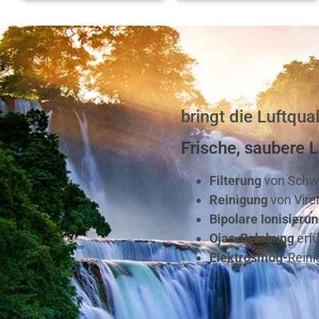
bringt die Luftqu
Frische, saubere 
Filterung
von Schwe
Reinigung
von Vire
Bipolare Ionisieru
Ojas-Belebung
erfü
Elektrosmog-
Reini