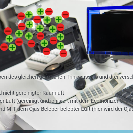
roben des gleichen gefrorenen Trinkwassers und drei vers
 nicht gereinigter Raumluft
rter Luft (gereinigt und ionisiert mit dem EcoBionizer OHN
r und MIT dem Ojas-Beleber belebter Luft (hier wird der O