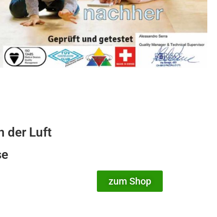
n der Luft
se
zum Shop