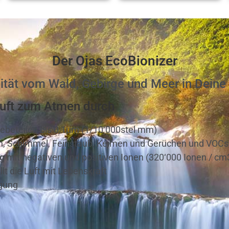
Der Ojas EcoBionizer
alität vom Wald, Gebirge und Meer in Dein
Luft zum Atmen durch
beteilen bis 0,1μm (1/10‘000stel mm)
n, Schimmel, Feinstaub, Keimen und Gerüchen und VOCs,
ng
mit negativen und positiven Ionen (320‘000 Ionen / cm
llt die Luft mit Lebenskraft
gung