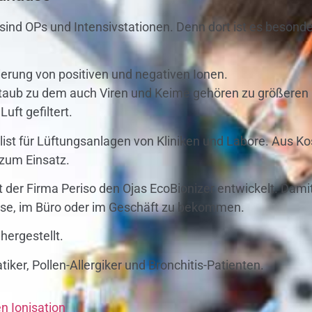
 sind OPs und Intensivstationen. Denn dort ist es besonder
sierung von positiven und negativen Ionen.
nstaub zu dem auch Viren und Keime gehören zu größere
ft gefiltert.
alist für Lüftungsanlagen von Kliniken und Labore. Aus 
 zum Einsatz.
der Firma Periso den Ojas EcoBionizer entwickelt. Damit
ause, im Büro oder im Geschäft zu bekommen.
hergestellt.
atiker, Pollen-Allergiker und Bronchitis-Patienten.
n Ionisation