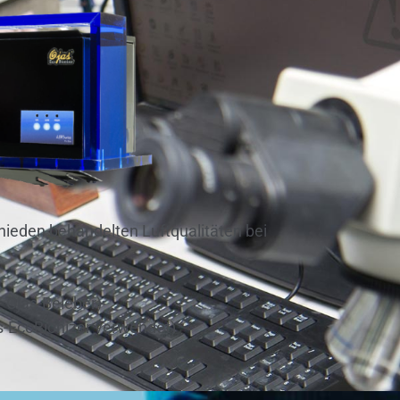
chieden behandelten Luftqualitäten bei
E Ojas-Beleber)
jas-EcoBionizer verwendet)