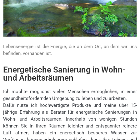
Lebensenergie ist die Energie, die an dem Ort, an dem wir uns
befinden, vorhanden ist.
Energetische Sanierung in Wohn-
Bessere Lebensenergie, Yin & Yang​
und Arbeitsräumen
Ich möchte möglichst vielen Menschen ermöglichen, in einer
gesundheitsfördernden Umgebung zu leben und zu arbeiten.
Dafür nutze ich hochwertigste Produkte und meine über 15-
jährige Erfahrung als Berater für energetische Sanierungen in
Wohn- und Arbeitsräumen. Innerhalb von wenigen Stunden
können Sie in Ihren Räumen leichter und entspannter reinere
Luft atmen, haben ein energetisch besseres Wasser zur
Verfügung, können erholsamer schlafen… kurz: Ihre Lebens- und