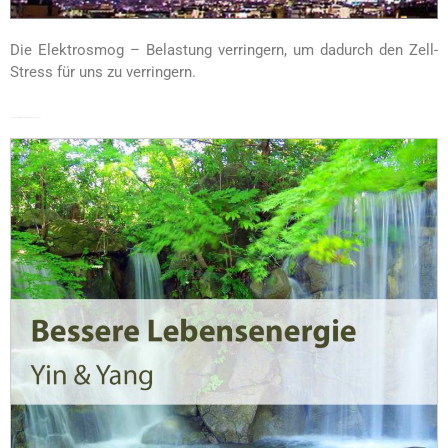
Die Elektrosmog – Belastung verringern, um dadurch den Zell-
Stress für uns zu verringern.
Saubere Elektrizität, weniger Elektrosmog Zuhause